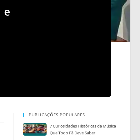
 e
PUBLICAÇÕES POPULARES
7 Curiosidades Históricas da Música
Que Todo Fã Deve Saber