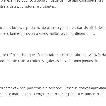
s oferecem ao público a oportunidade de interagir com diferentes
e artistas, curadores e visitantes.
tistas locais, especialmente os emergentes. Ao dar visibilidade a
stico e criam espaços para vozes muitas vezes negligenciadas.
 refletir sobre questões sociais, políticas e culturais. Através da
es e estimulam a crítica. As galerias servem como pontos de
 como oficinas, palestras e discussões. Essas iniciativas aproxim
 público mais amplo. O engajamento com o público é fundamental