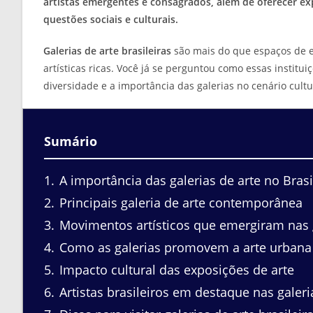
artistas emergentes e consagrados, além de oferecer e
questões sociais e culturais.
Galerias de arte brasileiras
são mais do que espaços de ex
artísticas ricas. Você já se perguntou como essas instit
diversidade e a importância das galerias no cenário cultur
Sumário
1
A importância das galerias de arte no Brasi
2
Principais galeria de arte contemporânea
3
Movimentos artísticos que emergiram nas 
4
Como as galerias promovem a arte urbana
5
Impacto cultural das exposições de arte
6
Artistas brasileiros em destaque nas galeri