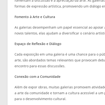
fomentam a discussão e a apreciação da arte. As galeria
formas de expressão artística, promovendo um diálogo entr
Fomento à Arte e Cultura
As galerias desempenham um papel essencial ao apoiar ar
novos talentos, elas ajudam a diversificar o cenário artí
Espaço de Reflexão e Diálogo
Cada exposição em uma galeria é uma chance para o público
arte, são abordados temas relevantes que provocam debat
encontro para essas discussões.
Conexão com a Comunidade
Além de expor obras, muitas galerias promovem atividades
a arte da comunidade e tornam a cultura acessível a um
para o desenvolvimento cultural.