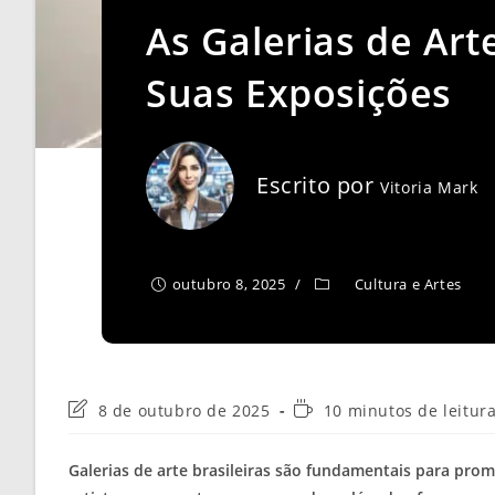
As Galerias de Art
Suas Exposições
Escrito por
Vitoria Mark
outubro 8, 2025
Cultura e Artes
Última
Tempo
8 de outubro de 2025
10 minutos de leitur
modificação
de
do
leitura:
Galerias de arte brasileiras são fundamentais para prom
post: