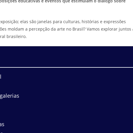
xposições educativas e eventos que estimulam o diálogo sobre
posição; elas são janelas para culturas, histórias e expressões
uições moldam a percepção da arte no Brasil? Vamos explorar juntos 
al brasileiro.
l
galerias
as