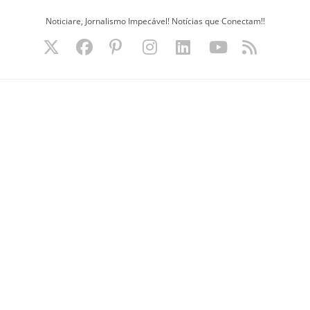
Ir
Noticiare, Jornalismo Impecável! Notícias que Conectam!!
para
o
conteúdo