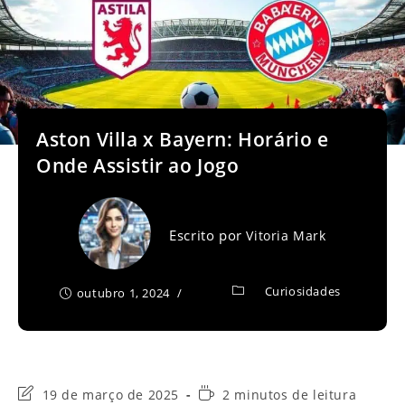
Aston Villa x Bayern: Horário e
Onde Assistir ao Jogo
Escrito por
Vitoria Mark
Curiosidades
outubro 1, 2024
Última
Tempo
19 de março de 2025
2 minutos de leitura