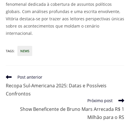
fenomenal dedicada à cobertura de assuntos políticos
globais. Com análises profundas e uma escrita envolvente,
Vitória destaca-se por trazer aos leitores perspectivas únicas
sobre os acontecimentos que moldam o cenário
internacional.
TAGS
:
NEWS
Leia
Post anterior
mais
Recopa Sul-Americana 2025: Datas e Possíveis
artigos
Confrontos
Próximo post
Show Beneficente de Bruno Mars Arrecada R$ 1
Milhão para o RS