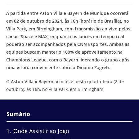
modificação
de
do
leitura:
A partida entre Aston Villa e Bayern de Munique ocorrerá
post:
em 02 de outubro de 2024, às 16h (horário de Brasília), no
Villa Park, em Birmingham, com transmissão ao vivo pelos
canais Space e MAX, enquanto os lances em tempo real
poderão ser acompanhados pela CNN Esportes. Ambas as
equipes buscam manter o 100% de aproveitamento na
Champions League, com o Bayern liderando o grupo após
uma vitória convincente sobre o Dínamo Zagreb.
O
Aston Villa x Bayern
acontece nesta quarta-feira (2 de
outubro), às 16h, no Villa Park, em Birmingham.
Sumário
1
Onde Assistir ao Jogo