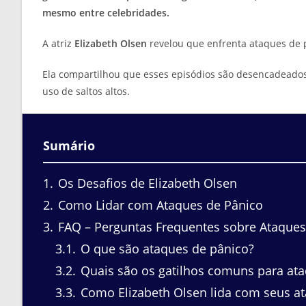
mesmo entre celebridades.
A atriz
Elizabeth Olsen
revelou que enfrenta ataques de p
Ela compartilhou que esses episódios são desencadeados
uso de saltos altos.
Sumário
1
Os Desafios de Elizabeth Olsen
2
Como Lidar com Ataques de Pânico
3
FAQ – Perguntas Frequentes sobre Ataques 
3.1
O que são ataques de pânico?
3.2
Quais são os gatilhos comuns para ata
3.3
Como Elizabeth Olsen lida com seus a