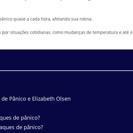
ânico quase a cada hora, afetando sua rotina.
 por situações cotidianas, como mudanças de temperatura e até o
de Pânico e Elizabeth Olsen
ques de pânico?
taques de pânico?