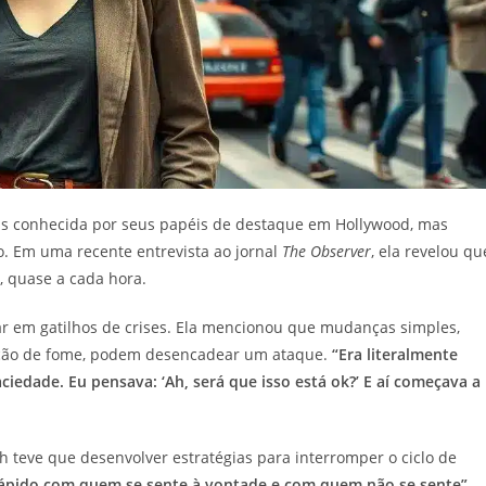
enas conhecida por seus papéis de destaque em Hollywood, mas
o. Em uma recente entrevista ao jornal
The Observer
, ela revelou qu
, quase a cada hora.
ar em gatilhos de crises. Ela mencionou que mudanças simples,
ção de fome, podem desencadear um ataque.
“Era literalmente
iedade. Eu pensava: ‘Ah, será que isso está ok?’ E aí começava a
th teve que desenvolver estratégias para interromper o ciclo de
ápido com quem se sente à vontade e com quem não se sente”
,