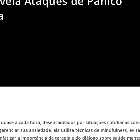
evela Ataques de Pânico
a
o quase a cada hora, desencadeados por situações cotidianas co
renciar sua ansiedade, ela utiliza técnicas de mindfulness, evita
enfatizar a importância da terapia e do diálogo sobre saúde menta