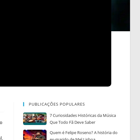
PUBLICAÇÕES POPULARES
7 Curiosidades Históricas da Música
mo
Que Todo Fã Deve Saber
Quem é Felipe Roseno? A história do
l,
ex-marido de Mel Lisboa