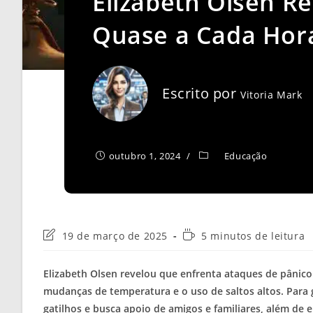
Elizabeth Olsen R
Quase a Cada Hor
Escrito por
Vitoria Mark
outubro 1, 2024
Educação
Última
Tempo
19 de março de 2025
5 minutos de leitura
modificação
de
do
leitura:
Elizabeth Olsen revelou que enfrenta ataques de pânic
post:
mudanças de temperatura e o uso de saltos altos. Para ge
gatilhos e busca apoio de amigos e familiares, além de 