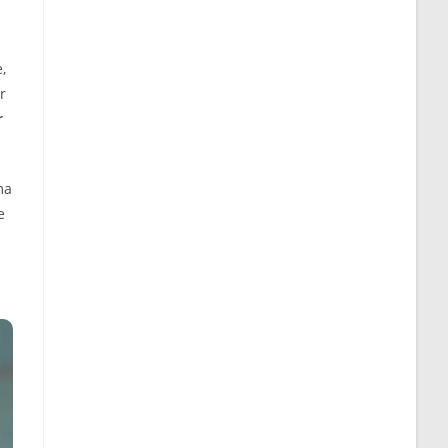
,
r
r
ma
e