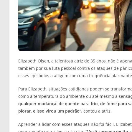
Elizabeth Olsen, a talentosa atriz de 35 anos, não é ap
também por sua luta pessoal contra os ataques de pânic
esses episódios a afligem com uma frequência alarmante
Para Elizabeth, situações cotidianas podem se transform
como a temperatura do ambiente ou até mesmo a sensa
qualquer mudança: de quente para frio, de fome para sac
piorar, e isso virou um padrão”
, contou a atriz.
Aprender a lidar com esses ataques não foi fácil. Elizabe
pensamento que a levava à crise.
“Você aprende muito r