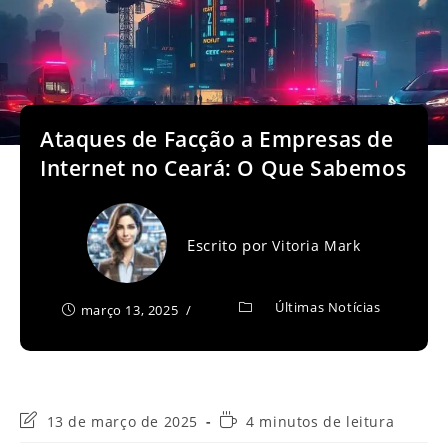
Ataques de Facção a Empresas de
Internet no Ceará: O Que Sabemos
Escrito por
Vitoria Mark
Últimas Notícias
março 13, 2025
Última
Tempo
13 de março de 2025
4 minutos de leitura
modificação
de