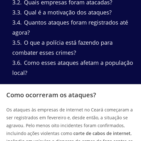
3.2
Quais empresas foram atacadas?
3.3
Qual é a motivação dos ataques?
3.4
Quantos ataques foram registrados até
agora?
3.5
O que a polícia está fazendo para
combater esses crimes?
3.6
Como esses ataques afetam a população
local?
Como ocorreram os ataques?
Os ataques às empresas de internet no Ceará começaram a
ser registrados em fevereiro e, desde então, a situação se
agravou. Pelo menos oito incidentes foram confirmados,
incluindo ações violentas como
corte de cabos de internet
,