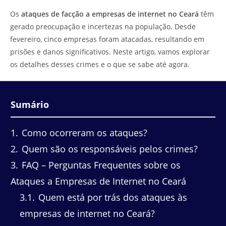
do
leitura:
Os
ataques de facção a empresas de internet no Ceará
têm
post:
gerado preocupação e incertezas na população. Desde
fevereiro, cinco empresas foram atacadas, resultando em
prisões e danos significativos. Neste artigo, vamos explorar
os detalhes desses crimes e o que se sabe até agora.
Sumário
1
Como ocorreram os ataques?
2
Quem são os responsáveis pelos crimes?
3
FAQ – Perguntas Frequentes sobre os
Ataques a Empresas de Internet no Ceará
3.1
Quem está por trás dos ataques às
empresas de internet no Ceará?