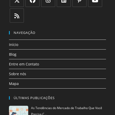
Abre
Abre
Abre
Abre
Abre
Abre
em
em
em
em
em
em
uma
uma
uma
uma
uma
uma
Abre
nova
nova
nova
nova
nova
nova
em
NAVEGAÇÃO
aba
aba
aba
aba
aba
aba
uma
Início
nova
aba
Blog
Entre em Contato
Sobre nós
Mapa
ÚLTIMAS PUBLICAÇÕES
As Tendências do Mercado de Trabalho Que Você
Precisa C…