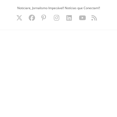
Ir
Noticiare, Jornalismo Impecável! Notícias que Conectam!!
para
o
conteúdo