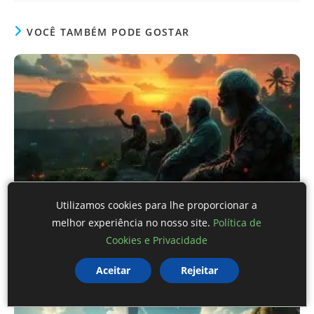
VOCÊ TAMBÉM PODE GOSTAR
Utilizamos cookies para lhe proporcionar a
Idosos: A Deterioração das Condições de Vida e
melhor experiência no nosso site.
Política de
Seus Desafios
Cookies e Privacidade
1 de abril de 2025
Aceitar
Rejeitar