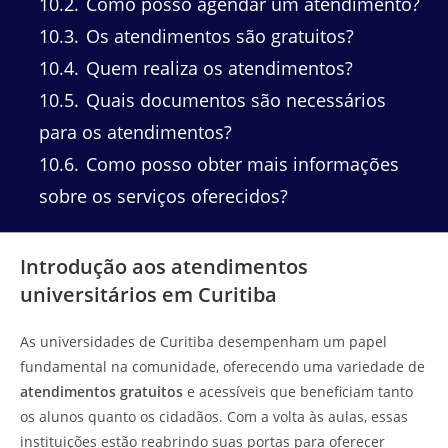
10.2
Como posso agendar um atendimento?
10.3
Os atendimentos são gratuitos?
10.4
Quem realiza os atendimentos?
10.5
Quais documentos são necessários
para os atendimentos?
10.6
Como posso obter mais informações
sobre os serviços oferecidos?
Introdução aos atendimentos
universitários em Curitiba
As universidades de Curitiba desempenham um papel
fundamental na comunidade, oferecendo uma variedade de
atendimentos gratuitos
e acessíveis que beneficiam tanto
os alunos quanto os cidadãos. Com a volta às aulas, essas
instituições estão reabrindo suas portas para oferecer