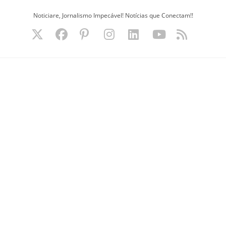
Ir
Noticiare, Jornalismo Impecável! Notícias que Conectam!!
para
o
conteúdo