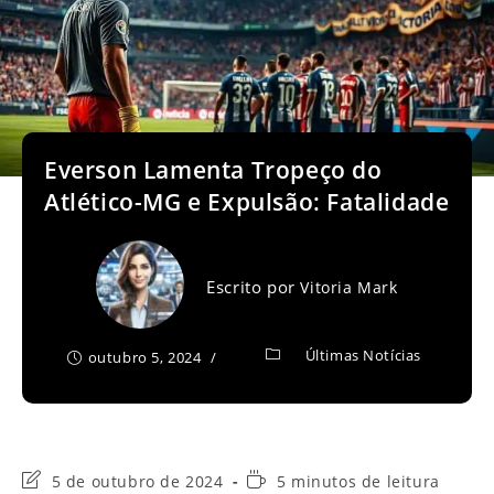
Everson Lamenta Tropeço do
Atlético-MG e Expulsão: Fatalidade
Escrito por
Vitoria Mark
Últimas Notícias
outubro 5, 2024
Última
Tempo
5 de outubro de 2024
5 minutos de leitura