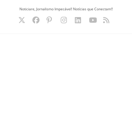
Ir
Noticiare, Jornalismo Impecável! Notícias que Conectam!!
para
o
conteúdo