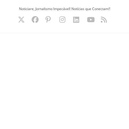
Ir
Noticiare, Jornalismo Impecável! Notícias que Conectam!!
para
o
conteúdo