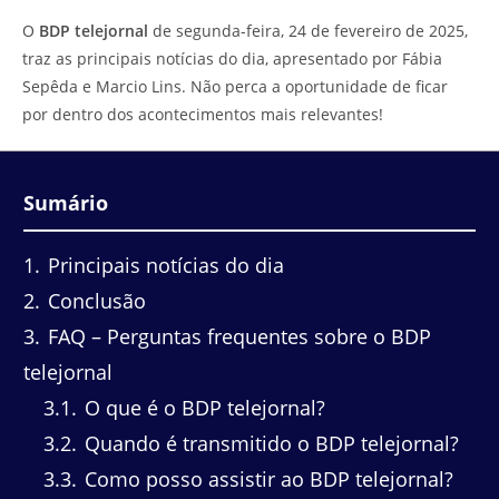
do
leitura:
O
BDP telejornal
de segunda-feira, 24 de fevereiro de 2025,
post:
traz as principais notícias do dia, apresentado por Fábia
Sepêda e Marcio Lins. Não perca a oportunidade de ficar
por dentro dos acontecimentos mais relevantes!
Sumário
1
Principais notícias do dia
2
Conclusão
3
FAQ – Perguntas frequentes sobre o BDP
telejornal
3.1
O que é o BDP telejornal?
3.2
Quando é transmitido o BDP telejornal?
3.3
Como posso assistir ao BDP telejornal?