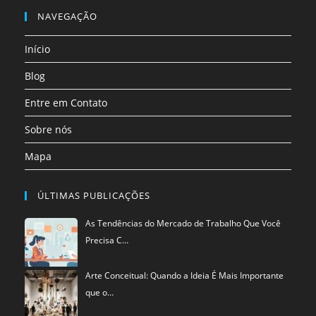
nova
nova
nova
nova
nova
nova
em
NAVEGAÇÃO
aba
aba
aba
aba
aba
aba
uma
Início
nova
aba
Blog
Entre em Contato
Sobre nós
Mapa
ÚLTIMAS PUBLICAÇÕES
As Tendências do Mercado de Trabalho Que Você
Precisa C…
Arte Conceitual: Quando a Ideia É Mais Importante
que o…