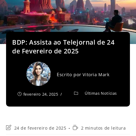
BDP: Assista ao Telejornal de 24
de Fevereiro de 2025
Escrito por
Vitoria Mark
Últimas Notícias
fevereiro 24, 2025
Última
Tempo
24 de fevereiro de 2025
2 minutos de leitura
modificação
de