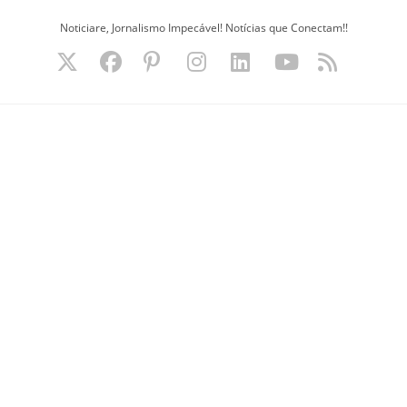
Ir
Noticiare, Jornalismo Impecável! Notícias que Conectam!!
para
o
conteúdo