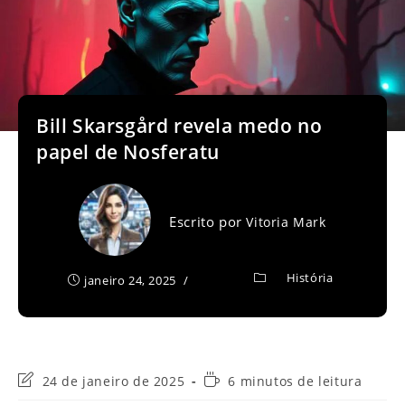
Bill Skarsgård revela medo no
papel de Nosferatu
Escrito por
Vitoria Mark
História
janeiro 24, 2025
Última
Tempo
24 de janeiro de 2025
6 minutos de leitura
modificação
de