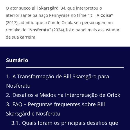
do
leitura:
O ator sueco
Bill Skarsgård
, 34, que interpretou o
post:
aterrorizante palhaço Pennywise no filme
“It – A Coisa”
(2017), admitiu que o Conde Orlok, seu personagem no
remake de
“Nosferatu”
(2024), foi o papel mais assustador
de sua carreira.
Sumário
1
A Transformação de Bill Skarsgård para
Nosferatu
2
Desafios e Medos na Interpretação de Orlok
3
FAQ – Perguntas frequentes sobre Bill
Skarsgård e Nosferatu
3.1
Quais foram os principais desafios que