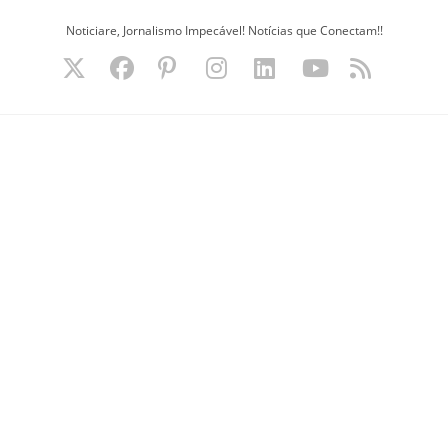
Ir
Noticiare, Jornalismo Impecável! Notícias que Conectam!!
para
o
conteúdo