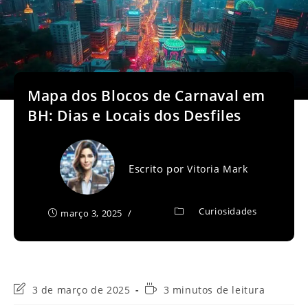
Mapa dos Blocos de Carnaval em
BH: Dias e Locais dos Desfiles
Escrito por
Vitoria Mark
Curiosidades
março 3, 2025
Última
Tempo
3 de março de 2025
3 minutos de leitura
modificação
de