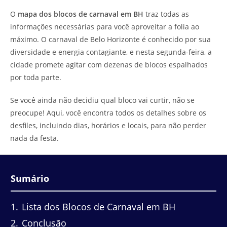
do
leitura:
O
mapa dos blocos de carnaval em BH
traz todas as
post:
informações necessárias para você aproveitar a folia ao
máximo. O carnaval de Belo Horizonte é conhecido por sua
diversidade e energia contagiante, e nesta segunda-feira, a
cidade promete agitar com dezenas de blocos espalhados
por toda parte.
Se você ainda não decidiu qual bloco vai curtir, não se
preocupe! Aqui, você encontra todos os detalhes sobre os
desfiles, incluindo dias, horários e locais, para não perder
nada da festa.
Sumário
1
Lista dos Blocos de Carnaval em BH
2
Conclusão