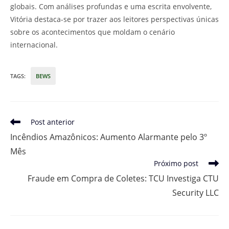
globais. Com análises profundas e uma escrita envolvente,
Vitória destaca-se por trazer aos leitores perspectivas únicas
sobre os acontecimentos que moldam o cenário
internacional.
TAGS
:
BEWS
Leia
Post anterior
mais
Incêndios Amazônicos: Aumento Alarmante pelo 3º
artigos
Mês
Próximo post
Fraude em Compra de Coletes: TCU Investiga CTU
Security LLC