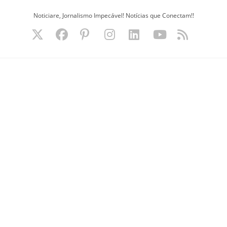
Ir
Noticiare, Jornalismo Impecável! Notícias que Conectam!!
para
o
conteúdo