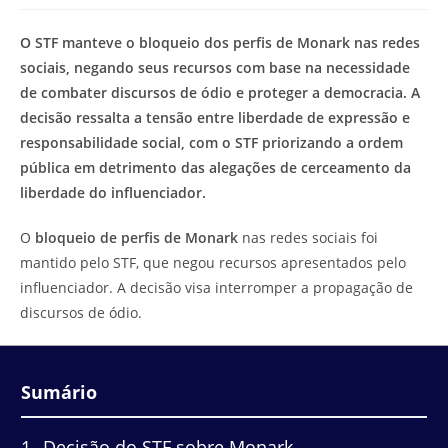
modificação
de
do
leitura:
O STF manteve o bloqueio dos perfis de Monark nas redes
post:
sociais, negando seus recursos com base na necessidade
de combater discursos de ódio e proteger a democracia. A
decisão ressalta a tensão entre liberdade de expressão e
responsabilidade social, com o STF priorizando a ordem
pública em detrimento das alegações de cerceamento da
liberdade do influenciador.
O
bloqueio de perfis de Monark
nas redes sociais foi
mantido pelo STF, que negou recursos apresentados pelo
influenciador. A decisão visa interromper a propagação de
discursos de ódio.
Sumário
1
Decisão do STF sobre Monark