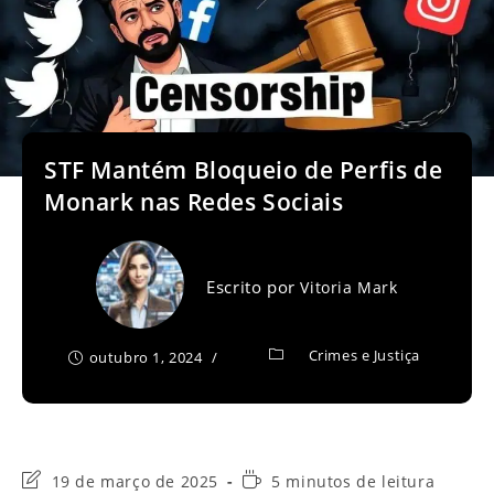
STF Mantém Bloqueio de Perfis de
Monark nas Redes Sociais
Escrito por
Vitoria Mark
Crimes e Justiça
outubro 1, 2024
Última
Tempo
19 de março de 2025
5 minutos de leitura