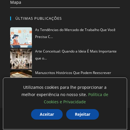
Mapa
ÚLTIMAS PUBLICAÇÕES
As Tendências do Mercado de Trabalho Que Você
Precisa C…
Arte Conceitual: Quando a Ideia É Mais Importante
que o…
Manuscritos Históricos Que Podem Reescrever
Tudo Que Sa…
Utilizamos cookies para lhe proporcionar a
melhor experiência no nosso site.
Política de
Cookies e Privacidade
Aceitar
Rejeitar
Política de privacidade
Termos de Uso
Exclusão de Dados
©
Mestre dos Blogs
2026