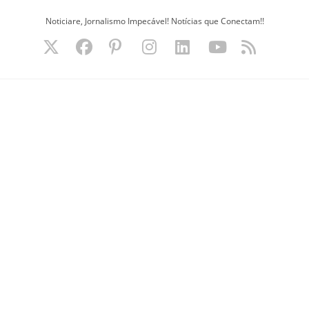
Ir
Noticiare, Jornalismo Impecável! Notícias que Conectam!!
para
o
conteúdo