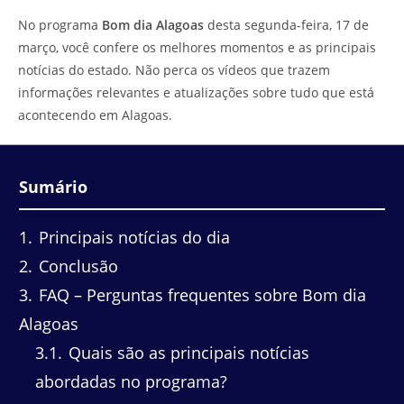
do
leitura:
No programa
Bom dia Alagoas
desta segunda-feira, 17 de
post:
março, você confere os melhores momentos e as principais
notícias do estado. Não perca os vídeos que trazem
informações relevantes e atualizações sobre tudo que está
acontecendo em Alagoas.
Sumário
1
Principais notícias do dia
2
Conclusão
3
FAQ – Perguntas frequentes sobre Bom dia
Alagoas
3.1
Quais são as principais notícias
abordadas no programa?