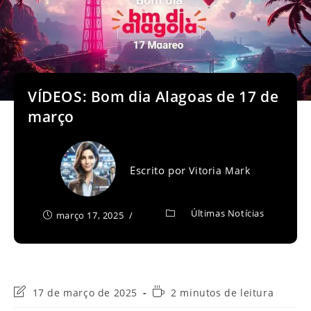
VÍDEOS: Bom dia Alagoas de 17 de
março
Escrito por
Vitoria Mark
Últimas Notícias
março 17, 2025
Última
Tempo
17 de março de 2025
2 minutos de leitura
modificação
de