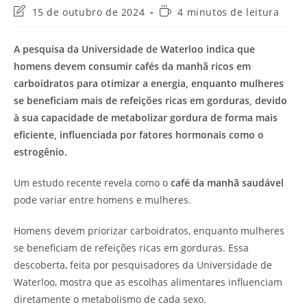
Última
Tempo
15 de outubro de 2024
4 minutos de leitura
modificação
de
do
leitura:
A pesquisa da Universidade de Waterloo indica que
post:
homens devem consumir cafés da manhã ricos em
carboidratos para otimizar a energia, enquanto mulheres
se beneficiam mais de refeições ricas em gorduras, devido
à sua capacidade de metabolizar gordura de forma mais
eficiente, influenciada por fatores hormonais como o
estrogênio.
Um estudo recente revela como o
café da manhã saudável
pode variar entre homens e mulheres.
Homens devem priorizar carboidratos, enquanto mulheres
se beneficiam de refeições ricas em gorduras. Essa
descoberta, feita por pesquisadores da Universidade de
Waterloo, mostra que as escolhas alimentares influenciam
diretamente o metabolismo de cada sexo.