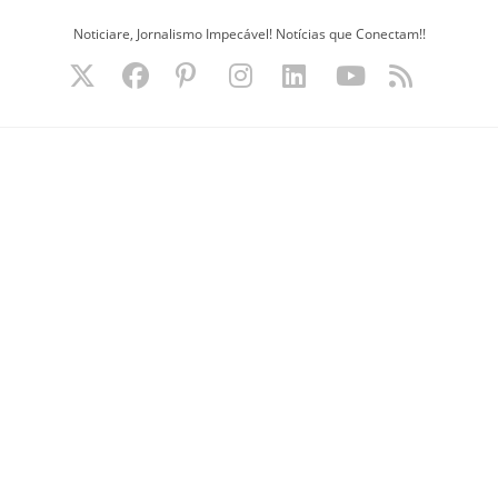
Ir
Noticiare, Jornalismo Impecável! Notícias que Conectam!!
para
o
conteúdo