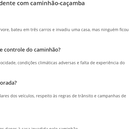
cidente com caminhão-caçamba
ore, bateu em três carros e invadiu uma casa, mas ninguém ficou
de controle do caminhão?
ocidade, condições climáticas adversas e falta de experiência do
horada?
es dos veículos, respeito às regras de trânsito e campanhas de
ar os danos à casa invadida pelo caminhão.