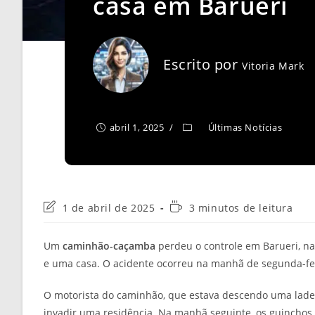
casa em Barueri
Escrito por
Vitoria Mark
abril 1, 2025
Últimas Notícias
Última
Tempo
1 de abril de 2025
3 minutos de leitura
modificação
de
do
leitura:
Um
caminhão-caçamba
perdeu o controle em Barueri, na
post:
e uma casa. O acidente ocorreu na manhã de segunda-feira
O motorista do caminhão, que estava descendo uma ladeir
invadir uma residência. Na manhã seguinte, os guincho