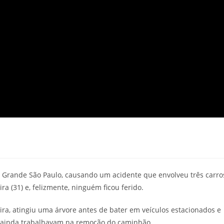
 Grande São Paulo, causando um acidente que envolveu três carro
 (31) e, felizmente, ninguém ficou ferido.
a, atingiu uma árvore antes de bater em veículos estacionados e
s ainda trabalhavam na remoção do caminhão.