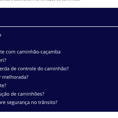
o
ente com caminhão-caçamba
ri?
perda de controle do caminhão?
r melhorada?
te?
dução de caminhões?
e segurança no trânsito?