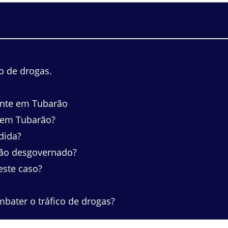
o de drogas.
ente em Tubarão
 em Tubarão?
dida?
ão desgovernado?
este caso?
ater o tráfico de drogas?