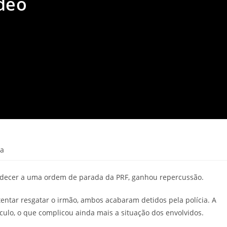
ídeo
ra
decer a uma ordem de parada da PRF, ganhou repercussão.
ntar resgatar o irmão, ambos acabaram detidos pela polícia. A
culo, o que complicou ainda mais a situação dos envolvidos.