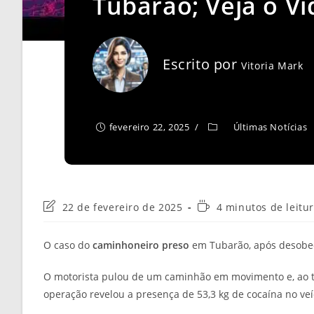
Tubarão; Veja o V
Escrito por
Vitoria Mark
fevereiro 22, 2025
Últimas Notícias
Última
Tempo
22 de fevereiro de 2025
4 minutos de leitu
modificação
de
do
leitura:
O caso do
caminhoneiro preso
em Tubarão, após desobe
post:
O motorista pulou de um caminhão em movimento e, ao te
operação revelou a presença de 53,3 kg de cocaína no veí