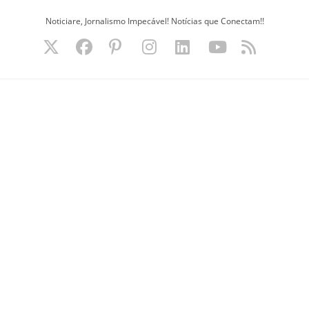
Ir
Noticiare, Jornalismo Impecável! Notícias que Conectam!!
para
o
conteúdo