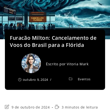
Furacão Milton: Cancelamento de
Voos do Brasil para a Flórida
Escrito por
Vitoria Mark
Eventos
outubro 9, 2024
Última
Tempo
9 de outubro de 2024
3 minutos de leitura