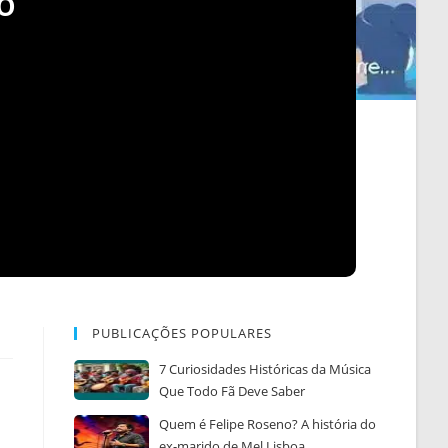
o
PUBLICAÇÕES POPULARES
7 Curiosidades Históricas da Música
Que Todo Fã Deve Saber
Quem é Felipe Roseno? A história do
ex-marido de Mel Lisboa