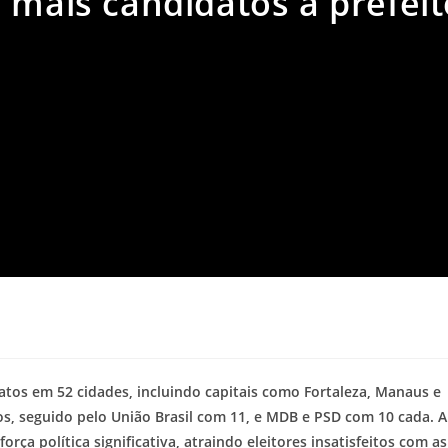
 mais candidatos a prefeit
atos em 52 cidades, incluindo capitais como Fortaleza, Manaus e
, seguido pelo União Brasil com 11, e MDB e PSD com 10 cada. A
rça política significativa, atraindo eleitores insatisfeitos com as