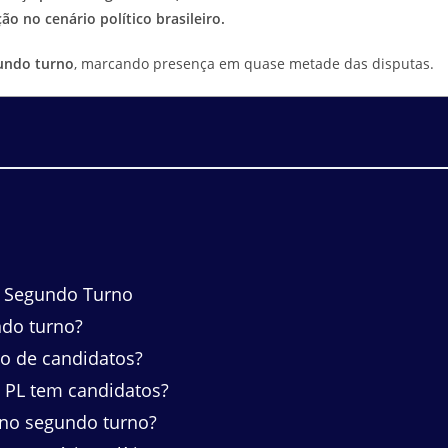
ão no cenário político brasileiro.
gundo turno
, marcando presença em quase metade das disputas.
o Segundo Turno
do turno?
o de candidatos?
 PL tem candidatos?
no segundo turno?