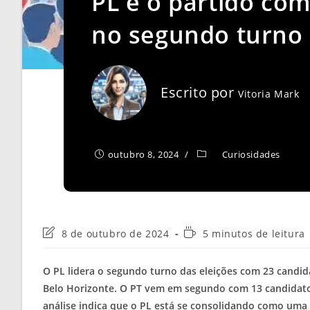
PL é o partido com
no segundo turno
Escrito por
Vitoria Mark
outubro 8, 2024
Curiosidades
Última
Tempo
8 de outubro de 2024
5 minutos de leitura
modificação
de
do
leitura:
O PL lidera o segundo turno das eleições com 23 candid
post:
Belo Horizonte. O PT vem em segundo com 13 candidatos
análise indica que o PL está se consolidando como uma fo