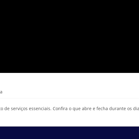
ra
de serviços essenciais. Confira o que abre e fecha durante os di