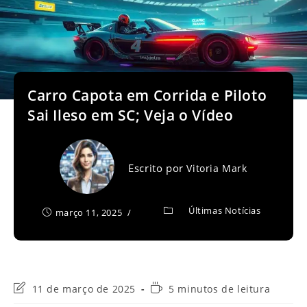
Carro Capota em Corrida e Piloto
Sai Ileso em SC; Veja o Vídeo
Escrito por
Vitoria Mark
Últimas Notícias
março 11, 2025
Última
Tempo
11 de março de 2025
5 minutos de leitura
modificação
de