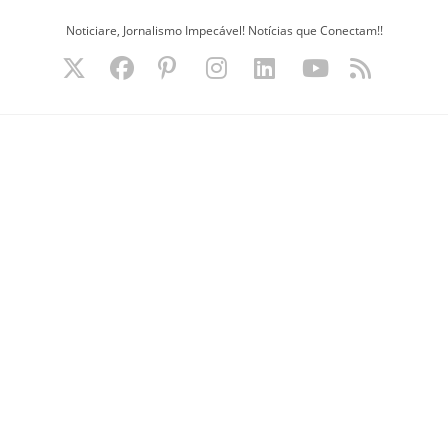
Ir
Noticiare, Jornalismo Impecável! Notícias que Conectam!!
para
o
conteúdo