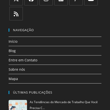
Abre
Abre
Abre
Abre
Abre
Abre
em
em
em
em
em
em
uma
uma
uma
uma
uma
uma
Abre
nova
nova
nova
nova
nova
nova
em
NAVEGAÇÃO
aba
aba
aba
aba
aba
aba
uma
Início
nova
aba
Blog
Entre em Contato
Sobre nós
Mapa
ÚLTIMAS PUBLICAÇÕES
As Tendências do Mercado de Trabalho Que Você
Precisa C…