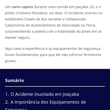
do
leitura:
Um
carro capota
durante uma corrida em Joaçaba, SC, e o
post:
piloto, Cristiano Possobon, sai ileso. O incidente ocorreu no
Autódromo Cavalo de Aço durante o Campeonato
Catarinense de Automobilismo de Velocidade na Terra,
surpreendendo a plateia com a habilidade do piloto em se
manter seguro.
Veja como a experiência e os equipamentos de segurança
foram fundamentais para que ele não sofresse ferimentos
graves.
Sumário
1
O Acidente Inusitado em Joaçaba
2
A Importância dos Equipamentos de
Segurança