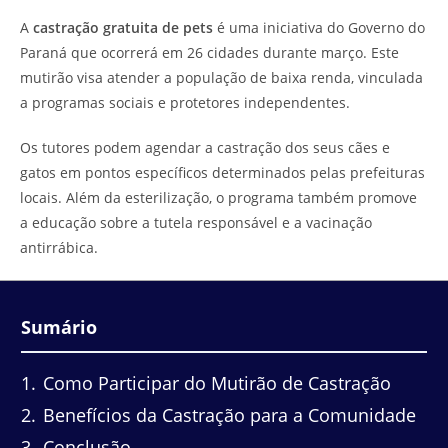
do
leitura:
A
castração gratuita de pets
é uma iniciativa do Governo do
post:
Paraná que ocorrerá em 26 cidades durante março. Este
mutirão visa atender a população de baixa renda, vinculada
a programas sociais e protetores independentes.
Os tutores podem agendar a castração dos seus cães e
gatos em pontos específicos determinados pelas prefeituras
locais. Além da esterilização, o programa também promove
a educação sobre a tutela responsável e a vacinação
antirrábica.
Sumário
1
Como Participar do Mutirão de Castração
2
Benefícios da Castração para a Comunidade
3
Conclusão