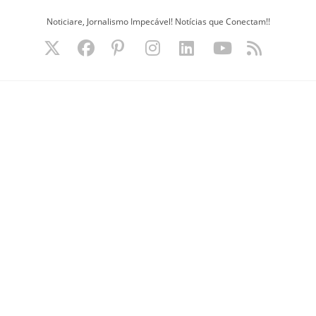
Ir
Noticiare, Jornalismo Impecável! Notícias que Conectam!!
para
o
conteúdo