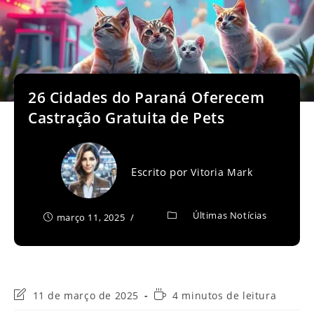
26 Cidades do Paraná Oferecem
Castração Gratuita de Pets
Escrito por
Vitoria Mark
Últimas Notícias
março 11, 2025
Última
Tempo
11 de março de 2025
4 minutos de leitura
modificação
de