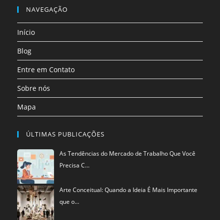
nova
nova
nova
nova
nova
nova
em
NAVEGAÇÃO
aba
aba
aba
aba
aba
aba
uma
Início
nova
aba
Blog
Entre em Contato
Sobre nós
Mapa
ÚLTIMAS PUBLICAÇÕES
As Tendências do Mercado de Trabalho Que Você
Precisa C…
Arte Conceitual: Quando a Ideia É Mais Importante
que o…