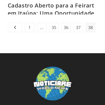
Cadastro Aberto para a Feirart
em Itaúna: Uma Oportunidade
para Produtores e Artesãos
1
…
35
36
37
38
Ir para a página anterior