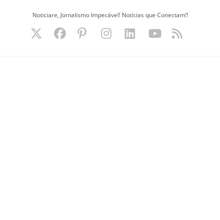
Ir
Noticiare, Jornalismo Impecável! Notícias que Conectam!!
para
o
conteúdo