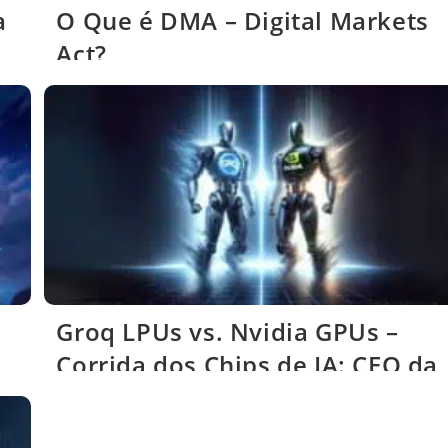
a
O Que é DMA – Digital Markets
Act?
Groq LPUs vs. Nvidia GPUs –
Corrida dos Chips de IA: CEO da
Groq Desafia a Nvidia