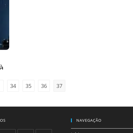
à
34
35
36
37
terior
NOS
NAVEGAÇÃO