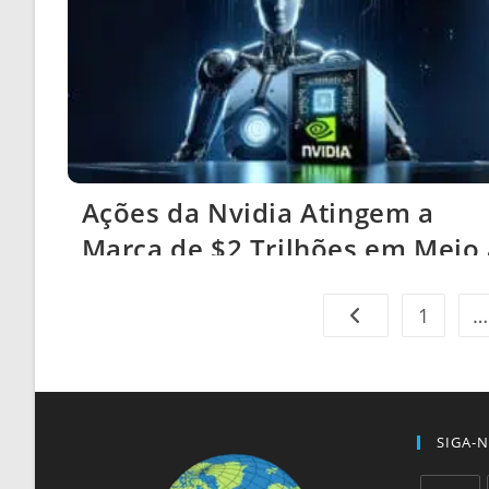
Ações da Nvidia Atingem a
Marca de $2 Trilhões em Meio 
Frenesi da IA em Wall Street
1
…
Ir para a página an
SIGA-