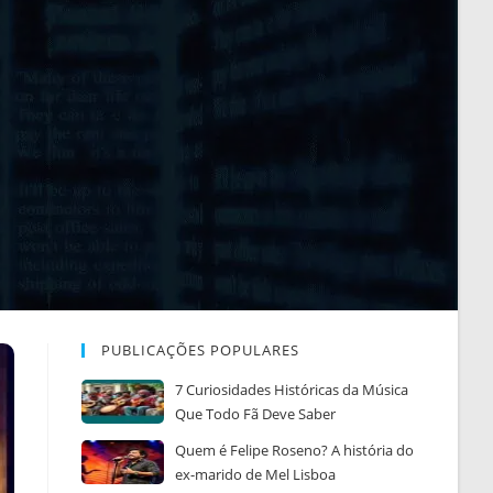
PUBLICAÇÕES POPULARES
7 Curiosidades Históricas da Música
Que Todo Fã Deve Saber
Quem é Felipe Roseno? A história do
ex-marido de Mel Lisboa