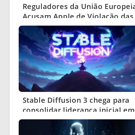
Reguladores da União Europei
Acusam Apple de Violação das
Regras de Concorrência Digital
da App Store
Stable Diffusion 3 chega para
consolidar liderança inicial em
imagens de IA contra Sora e
Gemini