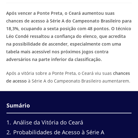
modificação
de
do
leitura:
Após vencer a Ponte Preta, o Ceará aumentou suas
post:
chances de acesso à Série A do Campeonato Brasileiro para
18,3%, ocupando a sexta posição com 48 pontos. O técnico
Léo Condé ressaltou a confiança do elenco, que acredita
na possibilidade de ascender, especialmente com uma
tabela mais acessível nos próximos jogos contra
adversários na parte inferior da classificação.
Após a vitória sobre a Ponte Preta, o Ceará viu suas
chances
de acesso
à Série A do Campeonato Brasileiro aumentarem.
Sumário
1
Análise da Vitória do Ceará
2
Probabilidades de Acesso à Série A