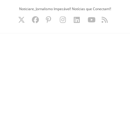
Ir
Noticiare, Jornalismo Impecável! Notícias que Conectam!!
para
o
conteúdo