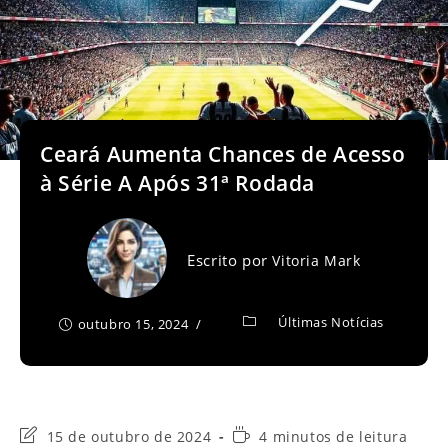
Ceará Aumenta Chances de Acesso
à Série A Após 31ª Rodada
Escrito por
Vitoria Mark
Últimas Notícias
outubro 15, 2024
Última
Tempo
15 de outubro de 2024
4 minutos de leitura