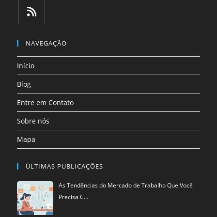
Abre
Abre
Abre
Abre
Abre
Abre
em
em
em
em
em
em
uma
uma
uma
uma
uma
uma
Abre
nova
nova
nova
nova
nova
nova
em
NAVEGAÇÃO
aba
aba
aba
aba
aba
aba
uma
Início
nova
aba
Blog
Entre em Contato
Sobre nós
Mapa
ÚLTIMAS PUBLICAÇÕES
As Tendências do Mercado de Trabalho Que Você
Precisa C…