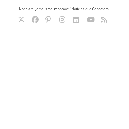
Ir
Noticiare, Jornalismo Impecável! Notícias que Conectam!!
para
o
conteúdo