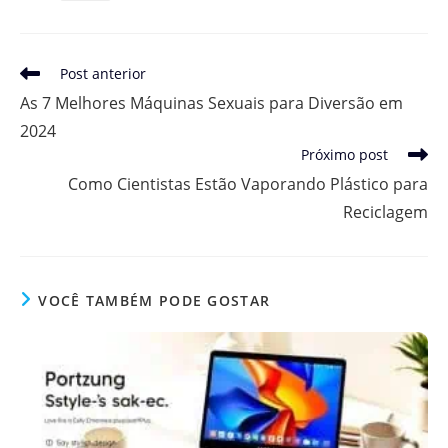
Leia
Post anterior
mais
As 7 Melhores Máquinas Sexuais para Diversão em
artigos
2024
Próximo post
Como Cientistas Estão Vaporando Plástico para
Reciclagem
VOCÊ TAMBÉM PODE GOSTAR