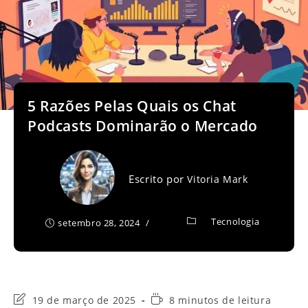
5 Razões Pelas Quais os Chat
Podcasts Dominarão o Mercado
Escrito por
Vitoria Mark
Tecnologia
setembro 28, 2024
Última
Tempo
19 de março de 2025
8 minutos de leitura