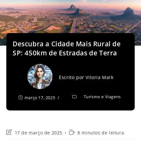
Descubra a Cidade Mais Rural de
SP: 450km de Estradas de Terra
Escrito por
Vitoria Mark
Turismo e Viagens
março 17, 2025
Última
Tempo
17 de março de 2025
8 minutos de leitura
modificação
de