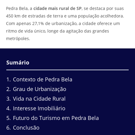
do
leitura:
Pedra Bela, a
cidade mais rural de SP
, se destaca por suas
post:
450 km de estradas de terra e uma população acolhedora.
Com apenas 27,1% de urbanização, a cidade oferece um
ritmo de vida único, longe da agitação das grandes
metrópoles.
Sumário
1
Contexto de Pedra Bela
2
Grau de Urbanização
3
Vida na Cidade Rural
4
Interesse Imobiliário
5
Futuro do Turismo em Pedra Bela
6
Conclusão