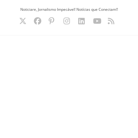
Ir
Noticiare, Jornalismo Impecável! Notícias que Conectam!!
para
o
conteúdo