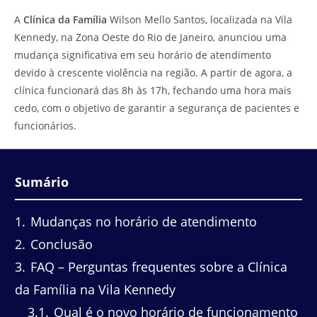
do
leitura:
A
Clínica da Família
Wilson Mello Santos, localizada na Vila
post:
Kennedy, na Zona Oeste do Rio de Janeiro, anunciou uma
mudança significativa em seu horário de atendimento
devido à crescente violência na região. A partir de agora, a
clínica funcionará das 8h às 17h, fechando uma hora mais
cedo, com o objetivo de garantir a segurança de pacientes e
funcionários.
Sumário
1
Mudanças no horário de atendimento
2
Conclusão
3
FAQ – Perguntas frequentes sobre a Clínica
da Família na Vila Kennedy
3.1
Qual é o novo horário de funcionamento