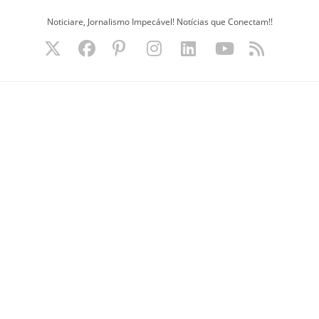
Ir
Noticiare, Jornalismo Impecável! Notícias que Conectam!!
para
o
conteúdo