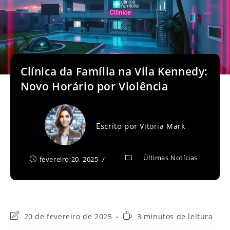
Clínica da Família na Vila Kennedy:
Novo Horário por Violência
Escrito por
Vitoria Mark
Últimas Notícias
fevereiro 20, 2025
Última
Tempo
20 de fevereiro de 2025
3 minutos de leitura
modificação
de