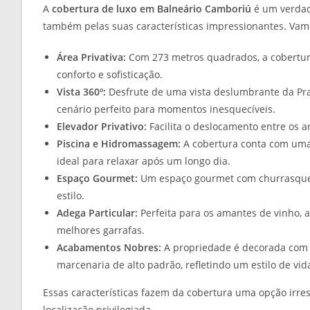
A
cobertura de luxo em Balneário Camboriú
é um verdade
também pelas suas características impressionantes. Vamo
Área Privativa:
Com 273 metros quadrados, a cobertura
conforto e sofisticação.
Vista 360º:
Desfrute de uma vista deslumbrante da Pra
cenário perfeito para momentos inesquecíveis.
Elevador Privativo:
Facilita o deslocamento entre os a
Piscina e Hidromassagem:
A cobertura conta com uma
ideal para relaxar após um longo dia.
Espaço Gourmet:
Um espaço gourmet com churrasquei
estilo.
Adega Particular:
Perfeita para os amantes de vinho,
melhores garrafas.
Acabamentos Nobres:
A propriedade é decorada com m
marcenaria de alto padrão, refletindo um estilo de vid
Essas características fazem da cobertura uma opção irre
localização privilegiada.