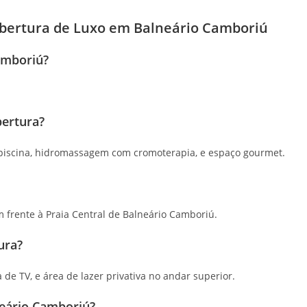
obertura de Luxo em Balneário Camboriú
amboriú?
bertura?
o, piscina, hidromassagem com cromoterapia, e espaço gourmet.
m frente à Praia Central de Balneário Camboriú.
ura?
la de TV, e área de lazer privativa no andar superior.
neário Camboriú?