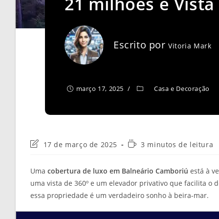
21 milhões e Vista
Escrito por
Vitoria Mark
março 17, 2025
Casa e Decoração
Última
Tempo
17 de março de 2025
3 minutos de leitura
modificação
de
do
leitura:
Uma
cobertura de luxo em Balneário Camboriú
está à v
post:
uma vista de 360º e um elevador privativo que facilita o
essa propriedade é um verdadeiro sonho à beira-mar.