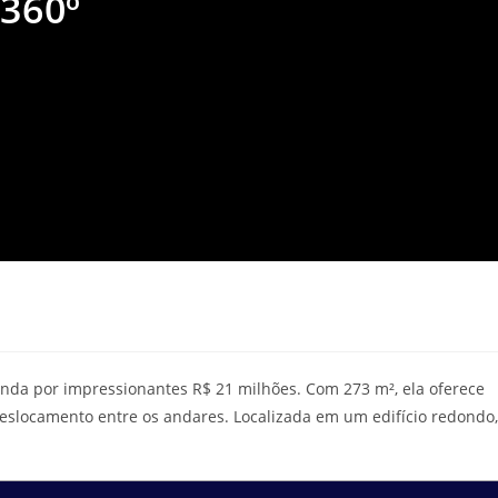
 360º
enda por impressionantes R$ 21 milhões. Com 273 m², ela oferece
 deslocamento entre os andares. Localizada em um edifício redondo,