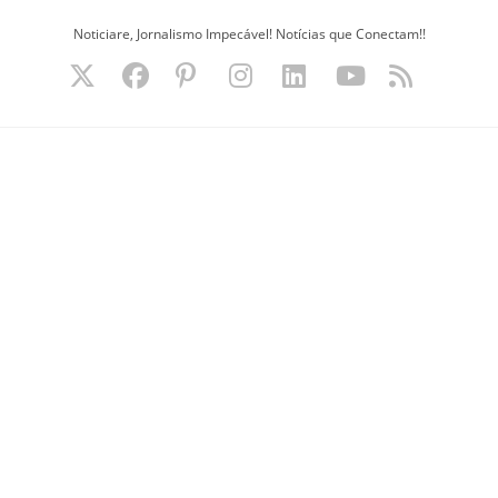
Ir
Noticiare, Jornalismo Impecável! Notícias que Conectam!!
para
o
conteúdo