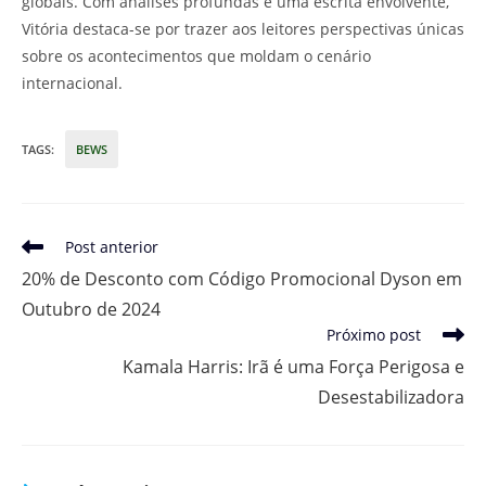
globais. Com análises profundas e uma escrita envolvente,
Vitória destaca-se por trazer aos leitores perspectivas únicas
sobre os acontecimentos que moldam o cenário
internacional.
TAGS
:
BEWS
Leia
Post anterior
mais
20% de Desconto com Código Promocional Dyson em
artigos
Outubro de 2024
Próximo post
Kamala Harris: Irã é uma Força Perigosa e
Desestabilizadora