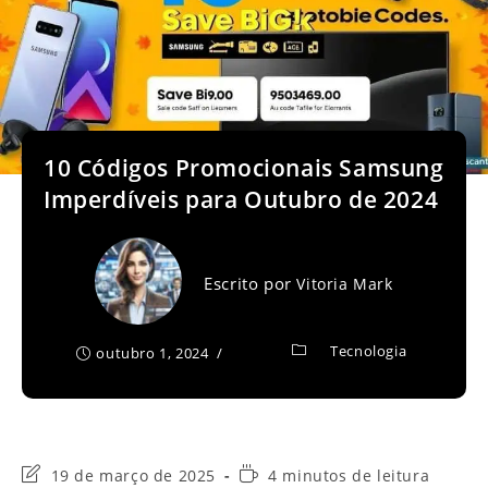
10 Códigos Promocionais Samsung
Imperdíveis para Outubro de 2024
Escrito por
Vitoria Mark
Tecnologia
outubro 1, 2024
Última
Tempo
19 de março de 2025
4 minutos de leitura