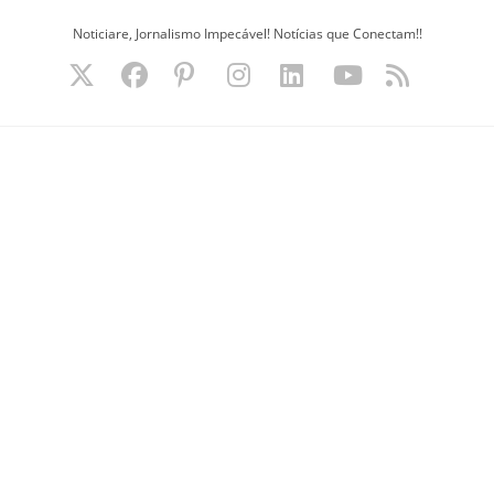
Ir
Noticiare, Jornalismo Impecável! Notícias que Conectam!!
para
o
conteúdo