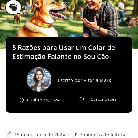
5 Razões para Usar um Colar de
Estimação Falante no Seu Cão
Escrito por
Vitoria Mark
Curiosidades
outubro 15, 2024
Última
Tempo
15 de outubro de 2024
7 minutos de leitura