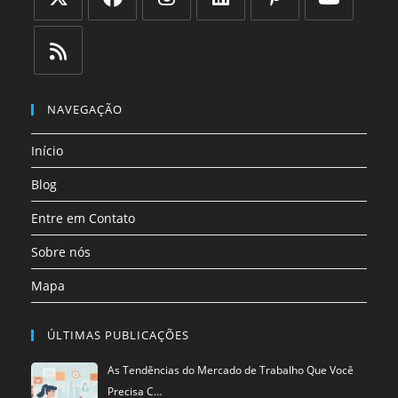
Abre
Abre
Abre
Abre
Abre
Abre
em
em
em
em
em
em
uma
uma
uma
uma
uma
uma
Abre
nova
nova
nova
nova
nova
nova
em
NAVEGAÇÃO
aba
aba
aba
aba
aba
aba
uma
Início
nova
aba
Blog
Entre em Contato
Sobre nós
Mapa
ÚLTIMAS PUBLICAÇÕES
As Tendências do Mercado de Trabalho Que Você
Precisa C…