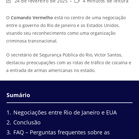
Última
Tempo
24 de fevereiro de 2025
4 minutos de leitura
modificação
de
do
leitura:
O
Comando Vermelho
está no centro de uma negociação
post:
entre o governo do Rio de Janeiro e os Estados Unidos,
visando seu reconhecimento como uma organização
criminosa transnacional.
O secretário de Segurança Pública do Rio, Victor Santos,
destacou preocupações com as rotas de tráfico de cocaína e
a entrada de armas americanas no estado.
Sumário
1
Negociações entre Rio de Janeiro e EUA
2
Conclusão
3
FAQ – Perguntas frequentes sobre as