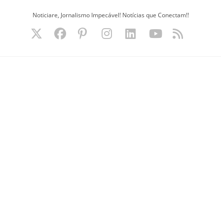
Ir
Noticiare, Jornalismo Impecável! Notícias que Conectam!!
para
o
conteúdo