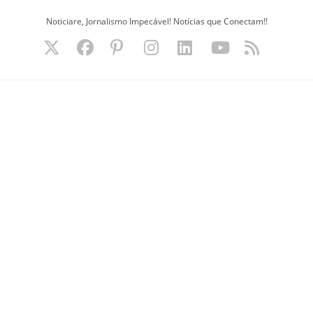
Ir
Noticiare, Jornalismo Impecável! Notícias que Conectam!!
para
o
conteúdo