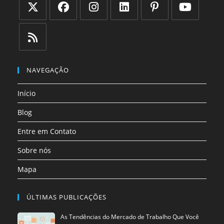
Abre
Abre
Abre
Abre
Abre
Abre
em
em
em
em
em
em
uma
uma
uma
uma
uma
uma
Abre
nova
nova
nova
nova
nova
nova
em
NAVEGAÇÃO
aba
aba
aba
aba
aba
aba
uma
Início
nova
aba
Blog
Entre em Contato
Sobre nós
Mapa
ÚLTIMAS PUBLICAÇÕES
As Tendências do Mercado de Trabalho Que Você