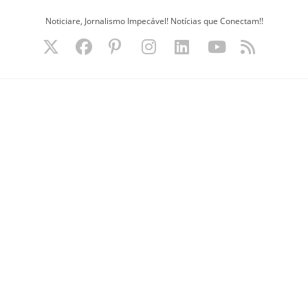
Ir
Noticiare, Jornalismo Impecável! Notícias que Conectam!!
para
o
conteúdo