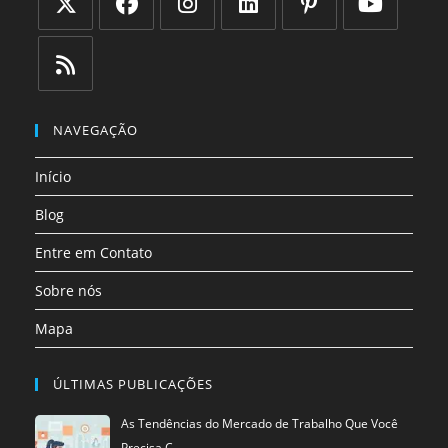
Abre
Abre
Abre
Abre
Abre
Abre
em
em
em
em
em
em
uma
uma
uma
uma
uma
uma
Abre
nova
nova
nova
nova
nova
nova
em
NAVEGAÇÃO
aba
aba
aba
aba
aba
aba
uma
Início
nova
aba
Blog
Entre em Contato
Sobre nós
Mapa
ÚLTIMAS PUBLICAÇÕES
As Tendências do Mercado de Trabalho Que Você
Precisa C…