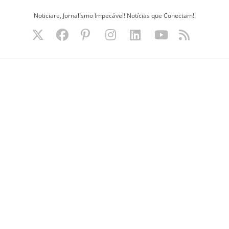
Ir
Noticiare, Jornalismo Impecável! Notícias que Conectam!!
para
o
conteúdo