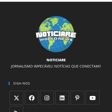
NOTICIARE
JORNALISMO IMPECÁVEL! NOTÍCIAS QUE CONECTAM!!
SIGA-NOS
Abre
Abre
Abre
Abre
Abre
Abre