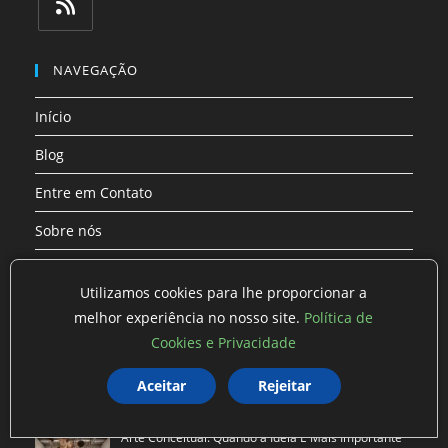
em
em
em
em
em
em
uma
uma
uma
uma
uma
uma
Abre
nova
nova
nova
nova
nova
nova
em
NAVEGAÇÃO
aba
aba
aba
aba
aba
aba
uma
Início
nova
aba
Blog
Entre em Contato
Sobre nós
Mapa
Utilizamos cookies para lhe proporcionar a
melhor experiência no nosso site.
Política de
ÚLTIMAS PUBLICAÇÕES
Cookies e Privacidade
As Tendências do Mercado de Trabalho Que Você
Aceitar
Rejeitar
Precisa C…
Arte Conceitual: Quando a Ideia É Mais Importante