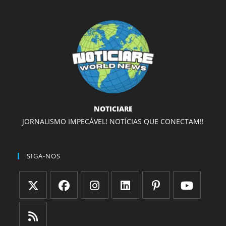
NOTICIARE
JORNALISMO IMPECÁVEL! NOTÍCIAS QUE CONECTAM!!
SIGA-NOS
Abre
Abre
Abre
Abre
Abre
Abre
em
em
em
em
em
em