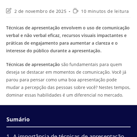
Última
Tempo
2 de novembro de 2025
10 minutos de leitura
modificação
de
do
leitura:
Técnicas de apresentação envolvem o uso de comunicação
post:
verbal e não verbal eficaz, recursos visuais impactantes e
práticas de engajamento para aumentar a clareza e o
interesse do público durante a apresentação.
Técnicas de apresentação
são fundamentais para quem
deseja se destacar em momentos de comunicação. Você já
parou para pensar como uma boa apresentação pode
mudar a percepção das pessoas sobre você? Nestes tempos,
dominar essas habilidades é um diferencial no mercado.
Sumário
1
A importância de técnicas de apresentação