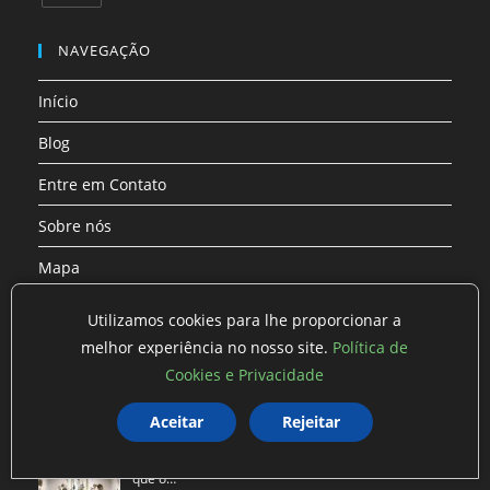
uma
uma
uma
uma
uma
uma
Abre
nova
nova
nova
nova
nova
nova
em
NAVEGAÇÃO
aba
aba
aba
aba
aba
aba
uma
Início
nova
aba
Blog
Entre em Contato
Sobre nós
Mapa
Utilizamos cookies para lhe proporcionar a
ÚLTIMAS PUBLICAÇÕES
melhor experiência no nosso site.
Política de
As Tendências do Mercado de Trabalho Que Você
Cookies e Privacidade
Precisa C…
Aceitar
Rejeitar
Arte Conceitual: Quando a Ideia É Mais Importante
que o…