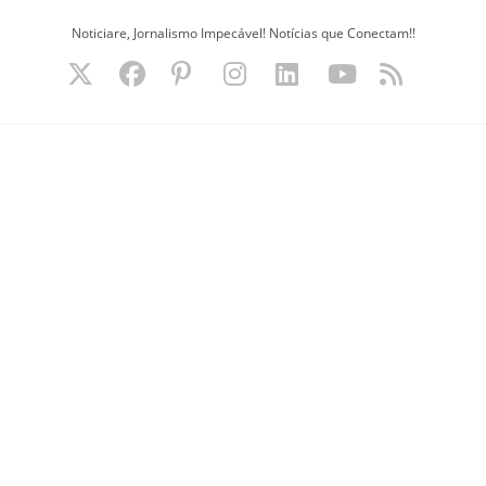
Ir
Noticiare, Jornalismo Impecável! Notícias que Conectam!!
para
o
conteúdo