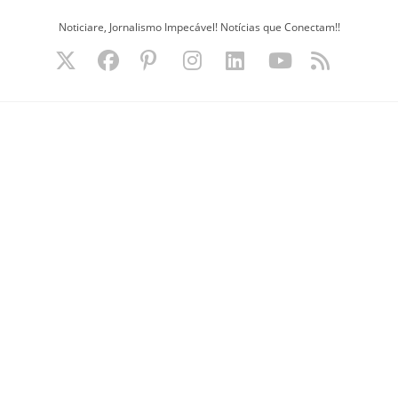
Ir
Noticiare, Jornalismo Impecável! Notícias que Conectam!!
para
o
conteúdo