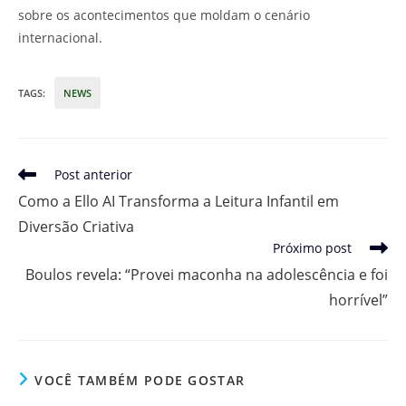
sobre os acontecimentos que moldam o cenário
internacional.
TAGS
:
NEWS
Leia
Post anterior
mais
Como a Ello AI Transforma a Leitura Infantil em
artigos
Diversão Criativa
Próximo post
Boulos revela: “Provei maconha na adolescência e foi
horrível”
VOCÊ TAMBÉM PODE GOSTAR