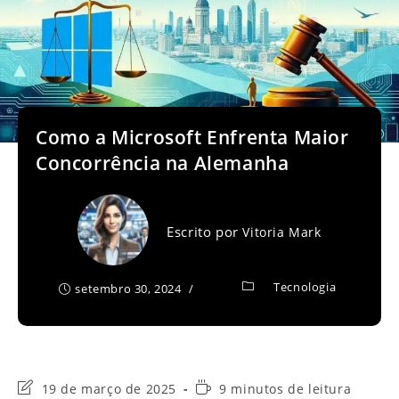
Como a Microsoft Enfrenta Maior
Concorrência na Alemanha
Escrito por
Vitoria Mark
Tecnologia
setembro 30, 2024
Última
Tempo
19 de março de 2025
9 minutos de leitura