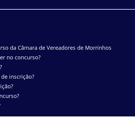
urso da Câmara de Vereadores de Morrinhos
ver no concurso?
?
 de inscrição?
rição?
oncurso?
?