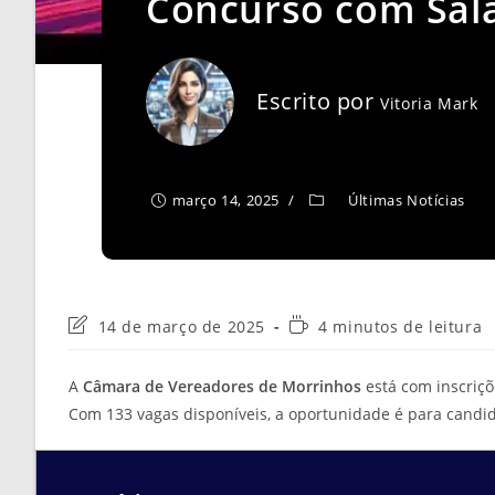
Concurso com Salár
Escrito por
Vitoria Mark
março 14, 2025
Últimas Notícias
Última
Tempo
14 de março de 2025
4 minutos de leitura
modificação
de
do
leitura:
A
Câmara de Vereadores de Morrinhos
está com inscriç
post:
Com 133 vagas disponíveis, a oportunidade é para candid