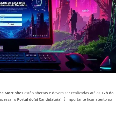
de Morrinhos
estão abertas e devem ser realizadas até as
17h do
 acessar o
Portal do(a) Candidato(a)
. É importante ficar atento ao