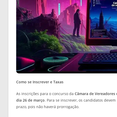
Como se Inscrever e Taxas
As inscrições para o concurso da
Câmara de Vereadores 
dia 26 de março
. Para se inscrever, os candidatos devem
prazo, pois não haverá prorrogação.