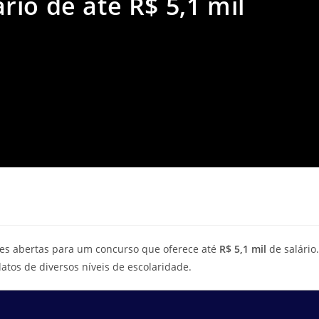
io de até R$ 5,1 mil
ões abertas para um concurso que oferece até
R$ 5,1 mil
de salário.
atos de diversos níveis de escolaridade.