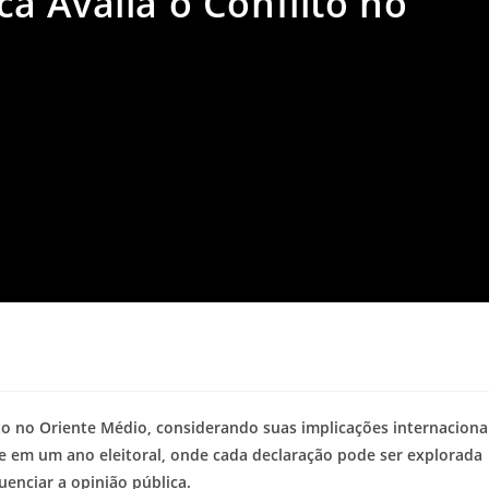
a Avalia o Conflito no
to no Oriente Médio, considerando suas implicações internaciona
te em um ano eleitoral, onde cada declaração pode ser explorada
uenciar a opinião pública.