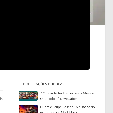
PUBLICAÇÕES POPULARES
7 Curiosidades Históricas da Música
is
Que Todo Fã Deve Saber
Quem é Felipe Roseno? A história do
ex-marido de Mel Lisboa