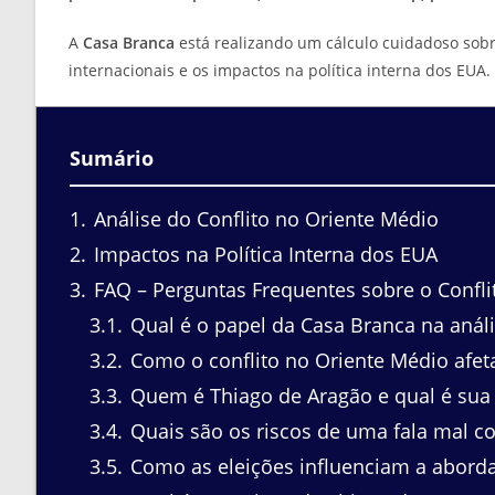
A
Casa Branca
está realizando um cálculo cuidadoso sob
internacionais e os impactos na política interna dos EUA.
Sumário
1
Análise do Conflito no Oriente Médio
2
Impactos na Política Interna dos EUA
3
FAQ – Perguntas Frequentes sobre o Conflit
3.1
Qual é o papel da Casa Branca na análi
3.2
Como o conflito no Oriente Médio afeta
3.3
Quem é Thiago de Aragão e qual é sua 
3.4
Quais são os riscos de uma fala mal c
3.5
Como as eleições influenciam a aborda