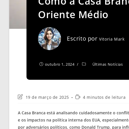
Como a Casa Branc
Oriente Médio
Escrito por
Vitoria Mark
outubro 1, 2024
Últimas Notícias
Última
Tempo
19 de março de 2025
4 minutos de leitura
modificação
de
do
leitura:
A Casa Branca está analisando cuidadosamente o confli
post:
e os impactos na política interna dos EUA, especialmen
por adversários políticos, como Donald Trump, para infl