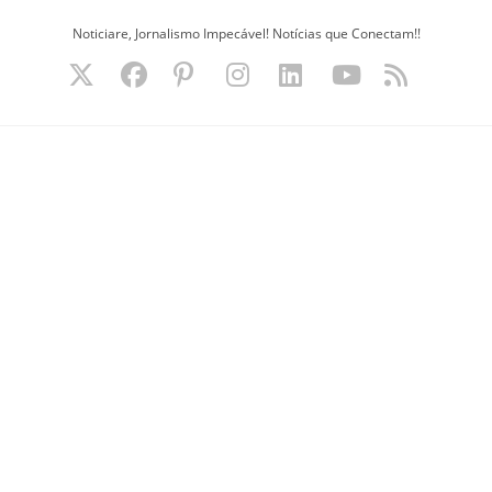
Ir
Noticiare, Jornalismo Impecável! Notícias que Conectam!!
para
o
conteúdo