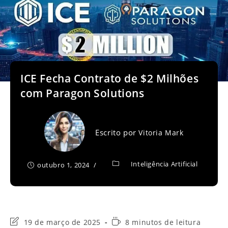
ICE Fecha Contrato de $2 Milhões
com Paragon Solutions
Escrito por
Vitoria Mark
Inteligência Artificial
outubro 1, 2024
Última
Tempo
19 de março de 2025
8 minutos de leitura