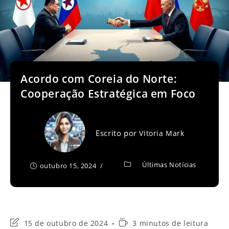
Acordo com Coreia do Norte:
Cooperação Estratégica em Foco
Escrito por
Vitoria Mark
Últimas Notícias
outubro 15, 2024
Última
Tempo
15 de outubro de 2024
3 minutos de leitura