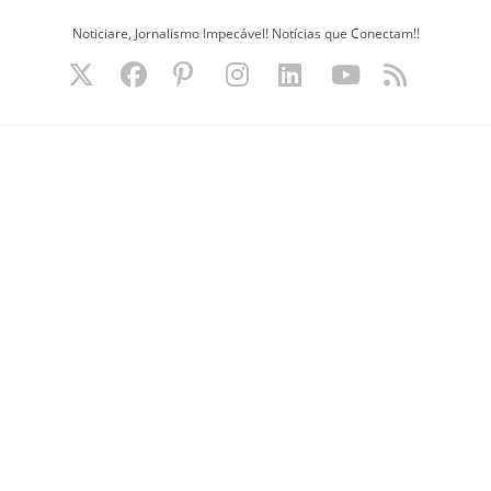
Ir
Noticiare, Jornalismo Impecável! Notícias que Conectam!!
para
o
conteúdo