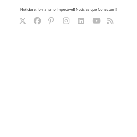
Ir
Noticiare, Jornalismo Impecável! Notícias que Conectam!!
para
o
conteúdo