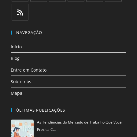
Abre
Abre
Abre
Abre
Abre
Abre
em
em
em
em
em
em
uma
uma
uma
uma
uma
uma
Abre
nova
nova
nova
nova
nova
nova
em
NAVEGAÇÃO
aba
aba
aba
aba
aba
aba
uma
Início
nova
aba
Blog
Entre em Contato
Sobre nós
Mapa
ÚLTIMAS PUBLICAÇÕES
As Tendências do Mercado de Trabalho Que Você
Precisa C…