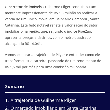
do
leitura:
O
corretor de imóveis
Guilherme Pilger conquistou um
post:
montante impressionante de R$ 1,5 milhão ao realizar a
venda de um único imóvel em Balneário Camboriú, Santa
Catarina. Este feito notável reflete a valorização do setor
imobiliário na região, que, segundo o índice FipeZap,
apresenta preços altíssimos, com o metro quadrado
alcançando R$ 14.041.
Vamos explorar a trajetória de Pilger e entender como ele
transformou sua carreira, passando de um rendimento de
R$ 1,5 mil por mês para uma comissão milionária.
Sumário
1
A trajetória de Guilherme Pilger
2
O mercado imobiliário em Santa Catarina