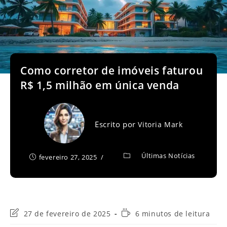
Como corretor de imóveis faturou
R$ 1,5 milhão em única venda
Escrito por
Vitoria Mark
Últimas Notícias
fevereiro 27, 2025
Última
Tempo
27 de fevereiro de 2025
6 minutos de leitura
modificação
de