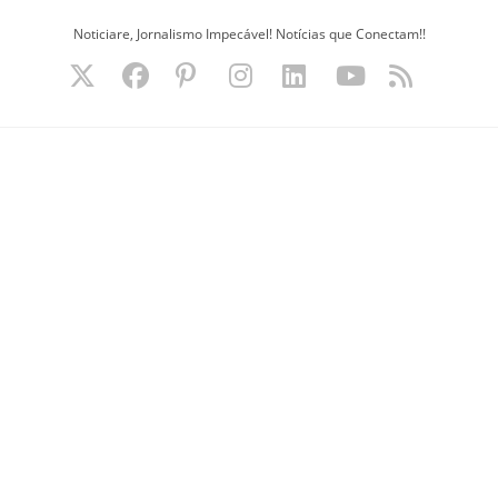
Ir
Noticiare, Jornalismo Impecável! Notícias que Conectam!!
para
o
conteúdo