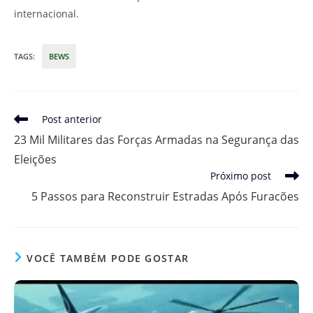
internacional.
TAGS
:
BEWS
Leia
Post anterior
mais
23 Mil Militares das Forças Armadas na Segurança das
artigos
Eleições
Próximo post
5 Passos para Reconstruir Estradas Após Furacões
VOCÊ TAMBÉM PODE GOSTAR