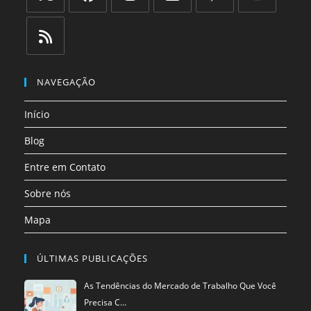
Abre
Abre
Abre
Abre
Abre
Abre
em
em
em
em
em
em
uma
uma
uma
uma
uma
uma
Abre
nova
nova
nova
nova
nova
nova
em
NAVEGAÇÃO
aba
aba
aba
aba
aba
aba
uma
Início
nova
aba
Blog
Entre em Contato
Sobre nós
Mapa
ÚLTIMAS PUBLICAÇÕES
As Tendências do Mercado de Trabalho Que Você
Precisa C…