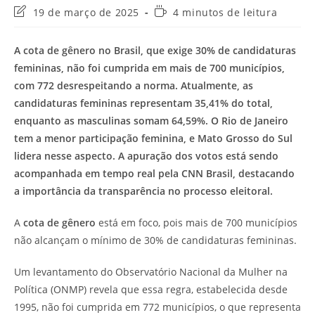
Última
Tempo
19 de março de 2025
4 minutos de leitura
modificação
de
do
leitura:
A cota de gênero no Brasil, que exige 30% de candidaturas
post:
femininas, não foi cumprida em mais de 700 municípios,
com 772 desrespeitando a norma. Atualmente, as
candidaturas femininas representam 35,41% do total,
enquanto as masculinas somam 64,59%. O Rio de Janeiro
tem a menor participação feminina, e Mato Grosso do Sul
lidera nesse aspecto. A apuração dos votos está sendo
acompanhada em tempo real pela CNN Brasil, destacando
a importância da transparência no processo eleitoral.
A
cota de gênero
está em foco, pois mais de 700 municípios
não alcançam o mínimo de 30% de candidaturas femininas.
Um levantamento do Observatório Nacional da Mulher na
Política (ONMP) revela que essa regra, estabelecida desde
1995, não foi cumprida em 772 municípios, o que representa