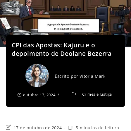
CPI das Apostas: Kajuru e o
depoimento de Deolane Bezerra
Escrito por
Vitoria Mark
Crimes e Justiça
outubro 17, 2024
Última
Tempo
17 de outubro de 2024
5 minutos de leitura