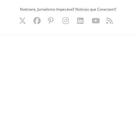
Ir
Noticiare, Jornalismo Impecável! Notícias que Conectam!!
para
o
conteúdo