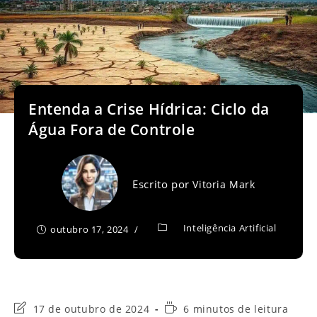
Entenda a Crise Hídrica: Ciclo da
Água Fora de Controle
Escrito por
Vitoria Mark
Inteligência Artificial
outubro 17, 2024
Última
Tempo
17 de outubro de 2024
6 minutos de leitura