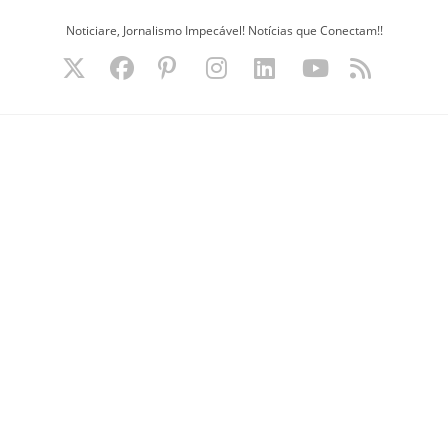
Ir
Noticiare, Jornalismo Impecável! Notícias que Conectam!!
para
o
conteúdo