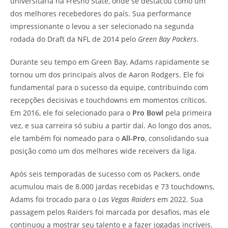
universitária na Fresno State, onde se destacou como um
dos melhores recebedores do país. Sua performance
impressionante o levou a ser selecionado na segunda
rodada do Draft da NFL de 2014 pelo
Green Bay Packers
.
Durante seu tempo em Green Bay, Adams rapidamente se
tornou um dos principais alvos de Aaron Rodgers. Ele foi
fundamental para o sucesso da equipe, contribuindo com
recepções decisivas e touchdowns em momentos críticos.
Em 2016, ele foi selecionado para o
Pro Bowl
pela primeira
vez, e sua carreira só subiu a partir daí. Ao longo dos anos,
ele também foi nomeado para o
All-Pro
, consolidando sua
posição como um dos melhores wide receivers da liga.
Após seis temporadas de sucesso com os Packers, onde
acumulou mais de 8.000 jardas recebidas e 73 touchdowns,
Adams foi trocado para o
Las Vegas Raiders
em 2022. Sua
passagem pelos Raiders foi marcada por desafios, mas ele
continuou a mostrar seu talento e a fazer jogadas incríveis.