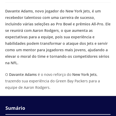
modificação
de
do
leitura:
Davante Adams, novo jogador do New York Jets, é um
post:
recebedor talentoso com uma carreira de sucesso,
incluindo várias seleções ao Pro Bowl e prêmios All-Pro. Ele
se reunirá com Aaron Rodgers, o que aumenta as
expectativas para a equipe, pois sua experiência e
habilidades podem transformar o ataque dos Jets e servir
como um mentor para jogadores mais jovens, ajudando a
elevar o moral do time e tornando-os competidores sérios
na NFL.
O
Davante Adams
é o novo reforço do
New York Jets
,
trazendo sua experiência do Green Bay Packers para a
equipe de Aaron Rodgers.
Sumário