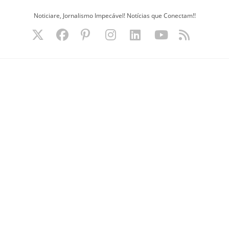
Ir
Noticiare, Jornalismo Impecável! Notícias que Conectam!!
para
o
conteúdo