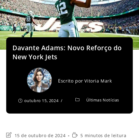
Davante Adams: Novo Reforço do
New York Jets
Escrito por
Vitoria Mark
Últimas Notícias
outubro 15, 2024
Última
Tempo
15 de outubro de 2024
5 minutos de leitura