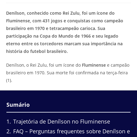
modificação
de
do
leitura:
Denílson, conhecido como Rei Zulu, foi um ícone do
post:
Fluminense, com 431 jogos e conquistas como campeão
brasileiro em 1970 e tetracampeão carioca. Sua
participação na Copa do Mundo de 1966 e seu legado
eterno entre os torcedores marcam sua importância na
história do futebol brasileiro.
Denílson, o Rei Zulu, foi um ícone do
Fluminense
e campeão
brasileiro em 1970. Sua morte foi confirmada na terça-feira
(1).
Sumário
1
Trajetória de Denílson no Fluminense
2
FAQ – Perguntas frequentes sobre Denílson e