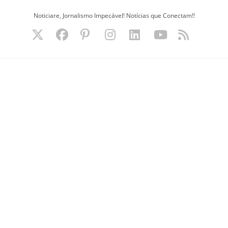
Ir
Noticiare, Jornalismo Impecável! Notícias que Conectam!!
para
o
conteúdo