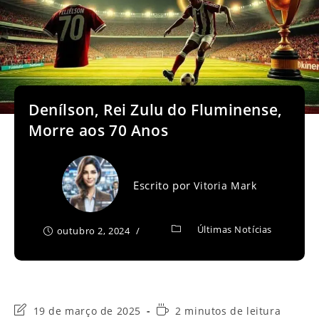
Denílson, Rei Zulu do Fluminense,
Morre aos 70 Anos
Escrito por
Vitoria Mark
Últimas Notícias
outubro 2, 2024
Última
Tempo
19 de março de 2025
2 minutos de leitura