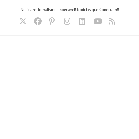
Ir
Noticiare, Jornalismo Impecável! Notícias que Conectam!!
para
o
conteúdo