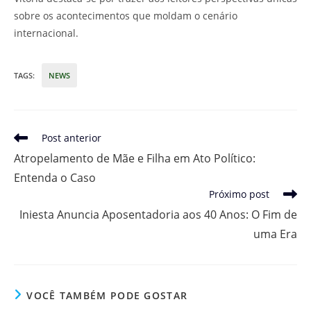
sobre os acontecimentos que moldam o cenário
internacional.
TAGS
:
NEWS
Leia
Post anterior
mais
Atropelamento de Mãe e Filha em Ato Político:
artigos
Entenda o Caso
Próximo post
Iniesta Anuncia Aposentadoria aos 40 Anos: O Fim de
uma Era
VOCÊ TAMBÉM PODE GOSTAR