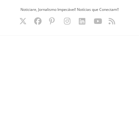
Ir
Noticiare, Jornalismo Impecável! Notícias que Conectam!!
para
o
conteúdo