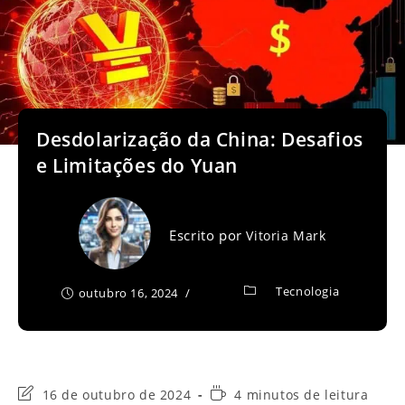
Desdolarização da China: Desafios
e Limitações do Yuan
Escrito por
Vitoria Mark
Tecnologia
outubro 16, 2024
Última
Tempo
16 de outubro de 2024
4 minutos de leitura