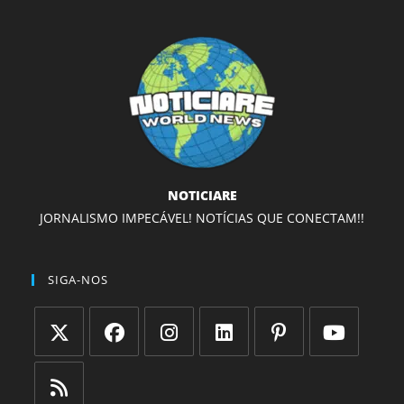
NOTICIARE
JORNALISMO IMPECÁVEL! NOTÍCIAS QUE CONECTAM!!
SIGA-NOS
Abre
Abre
Abre
Abre
Abre
Abre
em
em
em
em
em
em