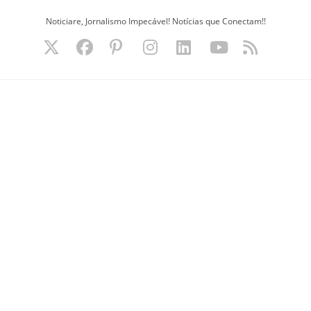
Ir
Noticiare, Jornalismo Impecável! Notícias que Conectam!!
para
o
conteúdo