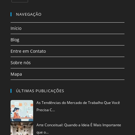
uma
uma
uma
uma
uma
uma
Abre
nova
nova
nova
nova
nova
nova
em
NAVEGAÇÃO
aba
aba
aba
aba
aba
aba
uma
Início
nova
aba
Blog
Entre em Contato
Sobre nós
Mapa
ÚLTIMAS PUBLICAÇÕES
As Tendências do Mercado de Trabalho Que Você
Precisa C…
Arte Conceitual: Quando a Ideia É Mais Importante
que o…