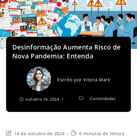
Desinformação Aumenta Risco de
Nova Pandemia: Entenda
Escrito por
Vitoria Mark
Curiosidades
outubro 14, 2024
Última
Tempo
14 de outubro de 2024
6 minutos de leitura