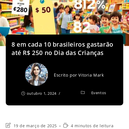
8 em cada 10 brasileiros gastarão
até R$ 250 no Dia das Crianças
Escrito por
Vitoria Mark
Eventos
outubro 1, 2024
Última
Tempo
19 de março de 2025
4 minutos de leitura