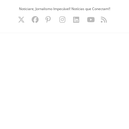
Ir
Noticiare, Jornalismo Impecável! Notícias que Conectam!!
para
o
conteúdo