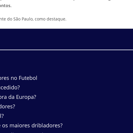
ontos.
ante do São Paulo, como destaque.
ores no Futebol
ucedido?
ora da Europa?
dores?
l?
e os maiores dribladores?