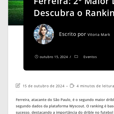
Ferreira: 2º Maior
Descubra o Ranki
Escrito por
Vitoria Mark
outubro 15, 2024
Eventos
Última
Tempo
15 de outubro de 2024
4 minutos de leitur
modificação
de
do
leitura:
Ferreira, atacante do São Paulo, é o segundo maior dri
post:
segundo dados da plataforma Wyscout. O ranking é base
sucesso, destacando a importância do drible no futebol 