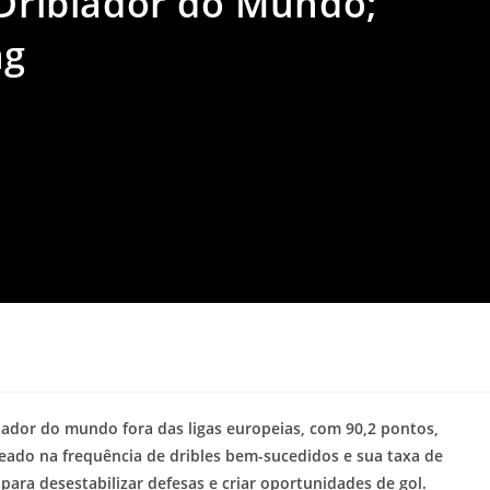
 Driblador do Mundo;
ng
a
blador do mundo fora das ligas europeias, com 90,2 pontos,
ado na frequência de dribles bem-sucedidos e sua taxa de
para desestabilizar defesas e criar oportunidades de gol.