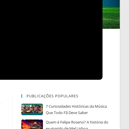
PUBLICAÇÕES POPULARES
7 Curiosidades Históricas da Música
Que Todo Fã Deve Saber
Quem é Felipe Roseno? A história do
ex-marido de Mel Lisboa