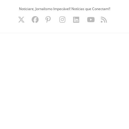
Ir
Noticiare, Jornalismo Impecável! Notícias que Conectam!!
para
o
conteúdo